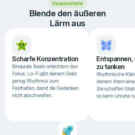
Hauptvorteile
1
of
Blende den äußeren
3
Lärm aus
Scharfe Konzentration
Entspannen, 
zu tanken
Binaurale Beats erleichtern den
Fokus. Lo-Fi gibt deinem Geist
Rhythmische Klä
genug Rhythmus zum
deinem Atem eine
Festhalten, damit die Gedanken
Sie schaffen Stabi
nicht abschweifen.
so kann Unruhe n
Item
1
of
4