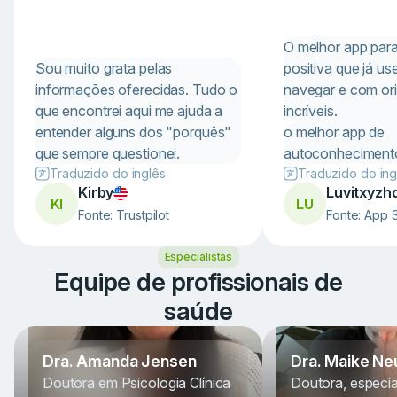
O melhor app par
Sou muito grata pelas
positiva que já use
informações oferecidas. Tudo o
navegar e com or
que encontrei aqui me ajuda a
incríveis.
entender alguns dos "porquês"
o melhor app de
que sempre questionei.
autoconheciment
Traduzido do inglês
Traduzido do ing
Kirby
Luvitxyzh
KI
LU
Fonte: Trustpilot
Fonte: App 
Item
Especialistas
1
of
Equipe de profissionais de
9
saúde
Dra. Amanda Jensen
Dra. Maike Ne
Doutora em Psicologia Clínica
Doutora, especia