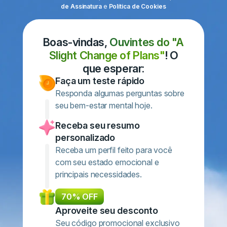
de Assinatura
e
Política de Cookies
Boas-vindas,
Ouvintes do "A
Slight Change of Plans"
! O
que esperar:
Faça um teste rápido
Responda algumas perguntas sobre
seu bem-estar mental hoje.
Receba seu resumo
personalizado
Receba um perfil feito para você
com seu estado emocional e
principais necessidades.
70% OFF
Aproveite seu desconto
Seu código promocional exclusivo