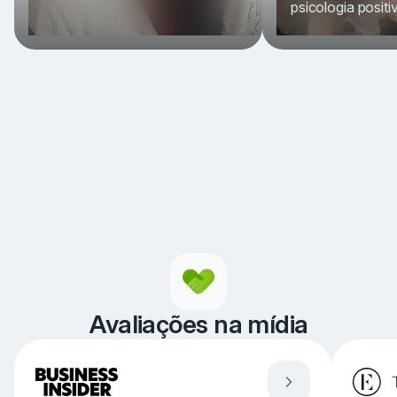
psicologia positi
Item
1
of
4
Avaliações na mídia