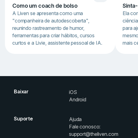
Como um coach de bolso
Sinta
A Liven se apresenta como uma
Ela co
"companheira de autodescoberta",
ciênci
reunindo rastreamento de humor,
para a
ferramentas para criar hábitos, cursos
mesmo, 
curtos e a Livie, assistente pessoal de IA.
mais ce
Item
1
of
3
Baixar
iOS
Android
Suporte
Ajuda
Fale conosco:
support@theliven.com