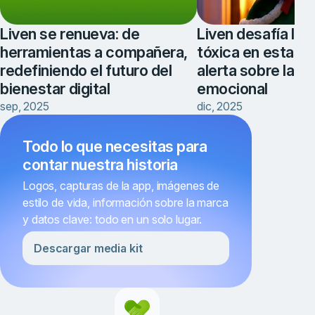
Liven se renueva: de
Liven desafía la 
herramientas a compañera,
tóxica en estas f
redefiniendo el futuro del
alerta sobre la s
bienestar digital
emocional
sep, 2025
dic, 2025
Todo lo que necesitas para
contar nuestra historia
Logos, capturas de la app, imágenes de
estilo de vida, información sobre la marca
y datos clave: todo en un solo lugar.
Descargar media kit