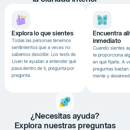
Explora lo que sientes
Encuentra ali
inmediato
Todas las personas tenemos
sentimientos que a veces no
Cuando sientes ag
sabemos describir. Los tests de
te proporciona al
Liven te ayudan a entender qué
en qué fijarte. A 
pasa dentro de ti, pregunta por
preguntas bastan 
pregunta.
mente y desenreda
Item
1
of
4
¿Necesitas ayuda?
Explora nuestras preguntas