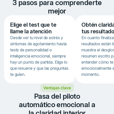
3 pasos para comprenderte
mejor
Elige el test que te
Obtén clarid
llame la atención
tus resultad
Desde ver tu nivel de estrés y
En cuanto finaliza
síntomas de agotamiento hasta
resultados están li
tests de personalidad o
muestra el desglo
inteligencia emocional, siempre
resumen escrito p
hay un punto de partida. Elige lo
entender cómo te
que resuene y que las preguntas
emocionalmente 
te guíen.
momento.
Item
Ventajas clave
1
of
Pasa del piloto
3
automático emocional a
la claridad interior