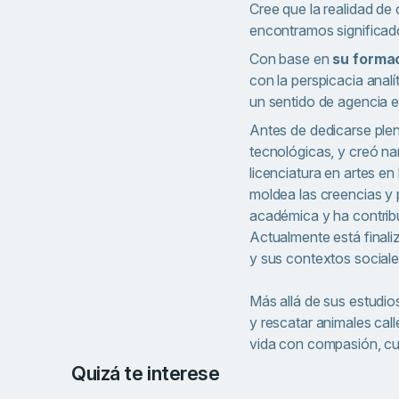
Cree que la realidad de
encontramos significado
Con base en
su formac
con la perspicacia anal
un sentido de agencia 
Antes de dedicarse plen
tecnológicas, y creó n
licenciatura en artes en
moldea las creencias y 
académica y ha contribu
Actualmente está final
y sus contextos sociale
Más allá de sus estudios
y rescatar animales call
vida con compasión, curi
Quizá te interese