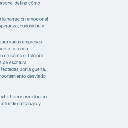
personal define cómo
 la narración emocional
esperanza, curiosidad y
.
 para varias empresas
Cuenta con una
ró en cómo el folclore
 de escritura
fectadas por la guerra.
omportamiento desviado
ribir horror psicológico
infundir su trabajo y