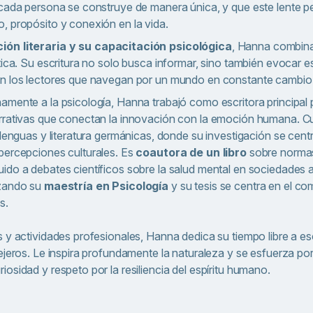
 cada persona se construye de manera única, y que este lente 
, propósito y conexión en la vida.
ión literaria y su capacitación psicológica
, Hanna combina
ítica. Su escritura no solo busca informar, sino también evocar 
en los lectores que navegan por un mundo en constante cambio
amente a la psicología, Hanna trabajó como escritora principal
arrativas que conectan la innovación con la emoción humana. 
 lenguas y literatura germánicas, donde su investigación se cent
percepciones culturales. Es
coautora de un libro
sobre normas
ido a debates científicos sobre la salud mental en sociedades a
izando su
maestría en Psicología
y su tesis se centra en el c
s.
 y actividades profesionales, Hanna dedica su tiempo libre a esc
ejeros. Le inspira profundamente la naturaleza y se esfuerza por 
osidad y respeto por la resiliencia del espíritu humano.