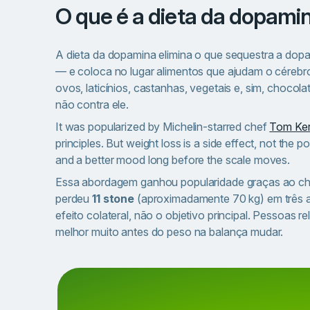
O que é a dieta da dopami
A dieta da dopamina elimina o que sequestra a dop
— e coloca no lugar alimentos que ajudam o cérebro
ovos, laticínios, castanhas, vegetais e, sim, choco
não contra ele.
It was popularized by Michelin-starred chef
Tom Ker
principles. But weight loss is a side effect, not the 
and a better mood long before the scale moves.
Essa abordagem ganhou popularidade graças ao c
perdeu
11 stone
(aproximadamente 70 kg) em três a
efeito colateral, não o objetivo principal. Pessoas
melhor muito antes do peso na balança mudar.