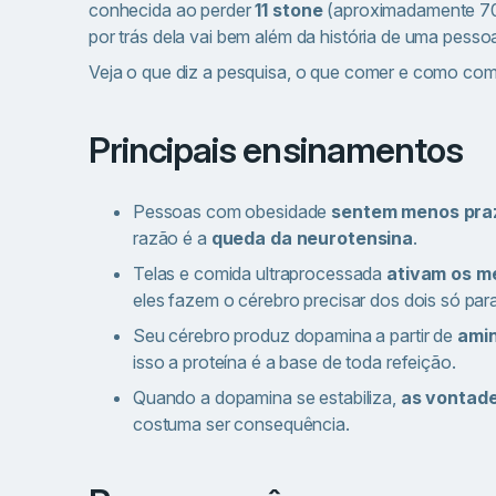
conhecida ao perder
11 stone
(aproximadamente 70 k
por trás dela vai bem além da história de uma pesso
Veja o que diz a pesquisa, o que comer e como com
Principais ensinamentos
Pessoas com obesidade
sentem menos pra
razão é a
queda da neurotensina
.
Telas e comida ultraprocessada
ativam os m
eles fazem o cérebro precisar dos dois só para
Seu cérebro produz dopamina a partir de
amin
isso a proteína é a base de toda refeição.
Quando a dopamina se estabiliza,
as vontade
costuma ser consequência.