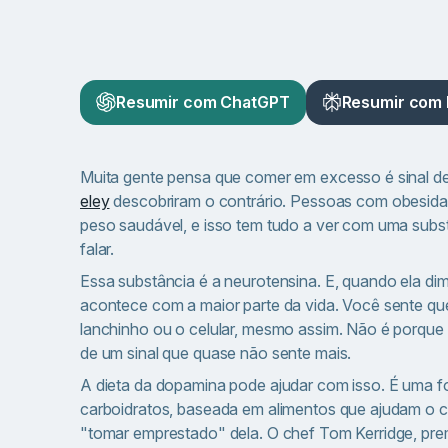
Resumir com ChatGPT
Resumir com 
Muita gente pensa que comer em excesso é sinal d
eley
descobriram o contrário. Pessoas com obesid
peso saudável, e isso tem tudo a ver com uma subst
falar.
Essa substância é a neurotensina. E, quando ela di
acontece com a maior parte da vida. Você sente qu
lanchinho ou o celular, mesmo assim. Não é porque 
de um sinal que quase não sente mais.
A dieta da dopamina pode ajudar com isso. É uma f
carboidratos, baseada em alimentos que ajudam o cé
"tomar emprestado" dela. O chef Tom Kerridge, pre