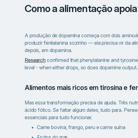
Como a alimentação apoi
A produção de dopamina começa com dois aminoácid
produzir fenilalanina sozinho — ela precisa vir da al
depois, em dopamina.
Research
confirmed that phenylalanine and tyrosine l
level - when either drops, so does dopamine output. It
Alimentos mais ricos em tirosina e fen
Mas essa transformação precisa de ajuda. Três nutri
ácido fólico. Se faltar algum deles, tudo para. Pe
essenciais para tudo funcionar.
Carne bovina, frango, peru e carne suína
Frutos do mar