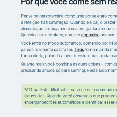
Por que você come sem re
Pense na neurotensina como uma ponte entre comer
a refeição traz satisfação. Quando ela cai, o pra
alimentação cronicamente rica em gordura reduz a 
Quando isso acontece, comer e
dopamina
acabam 
Você entra no modo automático, comendo por hábit
parece realmente satisfazer.
Telas
tornam ainda mais
forma direta, pulando a neurotensina, mas ainda u
Quanto mais você combina as duas coisas – comida j
precisar de ambos só para sentir que está tudo norm
💡 Dica:
Está difícil saber se você está comendo
alguns dias. Quando você observa o que procura c
enxergar padrões automáticos e identificar esse