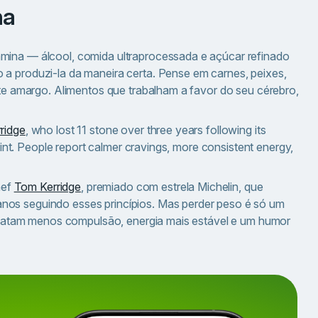
na
amina — álcool, comida ultraprocessada e açúcar refinado
 a produzi-la da maneira certa. Pense em carnes, peixes,
late amargo. Alimentos que trabalham a favor do seu cérebro,
ridge
, who lost 11 stone over three years following its
point. People report calmer cravings, more consistent energy,
hef
Tom Kerridge
, premiado com estrela Michelin, que
nos seguindo esses princípios. Mas perder peso é só um
 relatam menos compulsão, energia mais estável e um humor