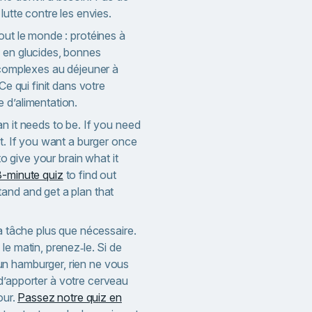
lutte contre les envies.
out le monde : protéines à
 en glucides, bonnes
 complexes au déjeuner à
Ce qui finit dans votre
 d’alimentation.
n it needs to be. If you need
it. If you want a burger once
 to give your brain what it
3-minute quiz
to find out
and and get a plan that
la tâche plus que nécessaire.
le matin, prenez‑le. Si de
n hamburger, rien ne vous
st d’apporter à votre cerveau
our.
Passez notre quiz en