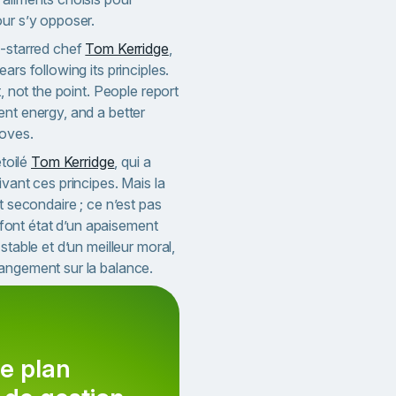
our s’y opposer.
n-starred chef
Tom Kerridge
,
ars following its principles.
t, not the point. People report
ent energy, and a better
oves.
étoilé
Tom Kerridge
, qui a
ivant ces principes. Mais la
t secondaire ; ce n’est pas
s font état d’un apaisement
stable et d’un meilleur moral,
angement sur la balance.
e plan