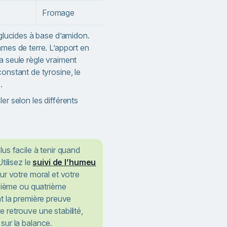
Fromage
Fruits à coque, graines, eda
 glucides à base d’amidon.
mmes de terre. L’apport en
a seule règle vraiment
constant de tyrosine, le
.
er selon les différents
lus facile à tenir quand
tilisez le
suivi de l’humeu
r votre moral et votre
isième ou quatrième
t la première preuve
retrouve une stabilité,
sur la balance.