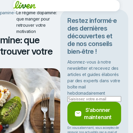
opamine
•
Le régime dopamine:
que manger pour
Restez informé·e
retrouver votre
des dernières
motivation
découvertes et
mine: que
de nos conseils
trouver votre
bien‑être !
Abonnez-vous à notre
newsletter et recevez des
articles et guides élaborés
par des experts dans votre
boîte mail
hebdomadairement
S’abonner
maintenant
En vous abonnant, vous acceptez de
recevoir nos actualités par e-mail et