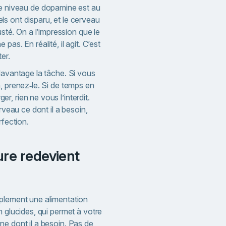
e niveau de dopamine est au
iels ont disparu, et le cerveau
sté. On a l’impression que le
as. En réalité, il agit. C’est
er.
davantage la tâche. Si vous
, prenez‑le. Si de temps en
, rien ne vous l’interdit.
erveau ce dont il a besoin,
rfection.
plement une alimentation
n glucides, qui permet à votre
ne dont il a besoin. Pas de