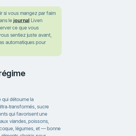
oir si vous mangez par faim
dans le
journal
Liven
server ce que vous
ous sentiez juste avant,
mas automatiques pour
 qui détourne la
ltra‑transformés, sucre
ments qui favorisent une
 aux viandes, poissons,
s à coque, légumes, et — bonne
 aliments choisis pour