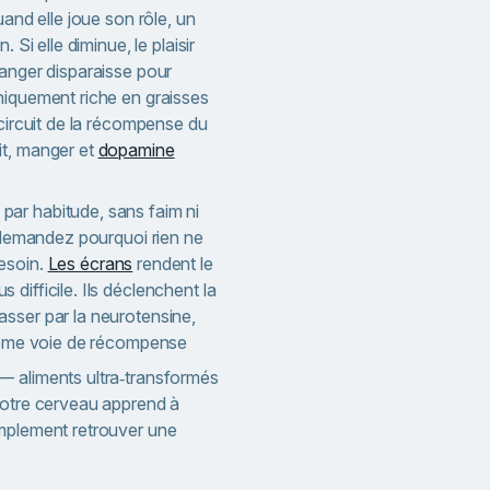
uand elle joue son rôle, un
 Si elle diminue, le plaisir
manger disparaisse pour
niquement riche en graisses
 circuit de la récompense du
it, manger et
dopamine
ar habitude, sans faim ni
s demandez pourquoi rien ne
esoin.
Les écrans
rendent le
difficile. Ils déclenchent la
sser par la neurotensine,
 même voie de récompense
— aliments ultra‑transformés
votre cerveau apprend à
mplement retrouver une