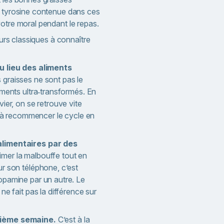
a tyrosine contenue dans ces
otre moral pendant le repas.
reurs classiques à connaître
u lieu des aliments
 graisses ne sont pas le
iments ultra‑transformés. En
ier, on se retrouve vite
et à recommencer le cycle en
limentaires par des
mer la malbouffe tout en
r son téléphone, c’est
opamine par un autre. Le
ne fait pas la différence sur
ième semaine.
C’est à la