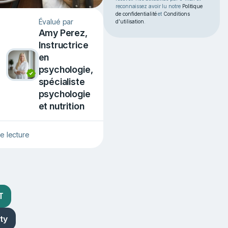
reconnaissez avoir lu notre
Politique
de confidentialité
et
Conditions
Évalué par
d’utilisation
.
Amy Perez,
Instructrice
en
psychologie,
spécialiste
psychologie
et nutrition
e lecture
T
ty