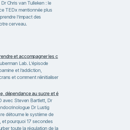
, Dr Chris van Tulleken : le
ence TEDx mentionnée plus
prendre l’impact des
otre cerveau.
endre et accompagner les c
berman Lab. L’épisode
amine et l’addiction,
crans et comment réinitialiser
e, dépendance au sucre et é
 avec Steven Bartlett, Dr
endocrinologue Dr Lustig
re détourne le système de
 et pourquoi 17 secondes
turber toute la régulation de la