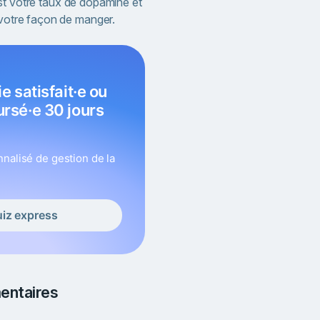
st votre taux de dopamine et
 votre façon de manger.
rsé·e 30 jours
nalisé de gestion de la
uiz express
entaires