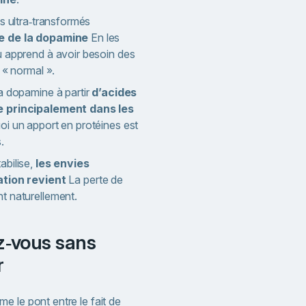
ts ultra‑transformés
e de la dopamine
En les
u apprend à avoir besoin des
 « normal ».
a dopamine à partir
d’acides
e principalement dans les
oi un apport en protéines est
.
abilise,
les envies
ation revient
La perte de
t naturellement.
r
 le pont entre le fait de