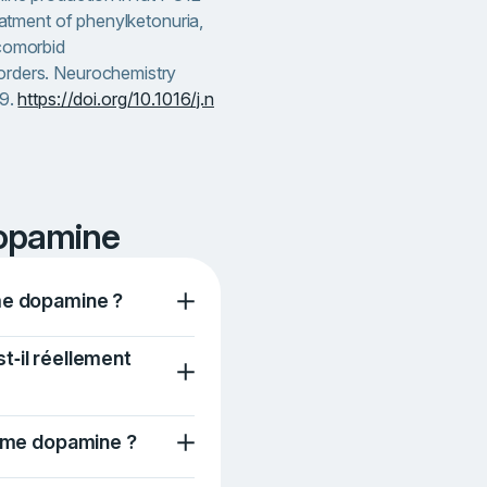
reatment of phenylketonuria,
 comorbid
orders. Neurochemistry
29.
https://doi.org/10.1016/j.n
dopamine
me dopamine ?
t‑il réellement
gime dopamine ?