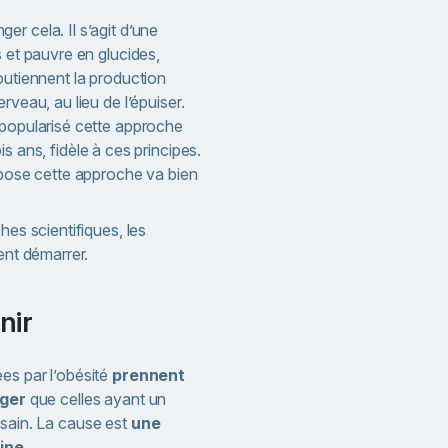
r cela. Il s’agit d’une
s et pauvre en glucides,
outiennent la production
rveau, au lieu de l’épuiser.
 popularisé cette approche
is ans, fidèle à ces principes.
epose cette approche va bien
hes scientifiques, les
ent démarrer.
nir
s par l’obésité
prennent
nger
que celles ayant un
sain. La cause est
une
ine
.