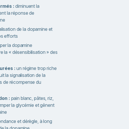
ormés :
diminuent la
nt la réponse de
ine
alisation de la dopamine et
os efforts
mper la dopamine
re la « désensibilisation » des
urées :
un régime trop riche
t la signalisation de la
es de récompense du
don :
pain blanc, pâtes, riz,
imper la glycémie et gênent
mine
ndance et dérègle, à long
 de la dopamine