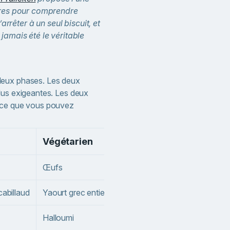
aires pour comprendre
s’arrêter à un seul biscuit, et
 jamais été le véritable
deux phases. Les deux
lus exigeantes. Les deux
 ce que vous pouvez
Végétarien
Végane
Œufs
Tofu
abillaud
Yaourt grec entier
Tempeh
Halloumi
Lentilles, pois chiches