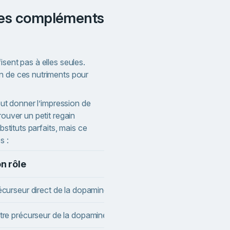
isent pas à elles seules.
n de ces nutriments pour
peut donner l’impression de
rouver un petit regain
ubstituts parfaits, mais ce
s :
n rôle
écurseur direct de la dopamine
tre précurseur de la dopamine, naturellement présent dans le thé