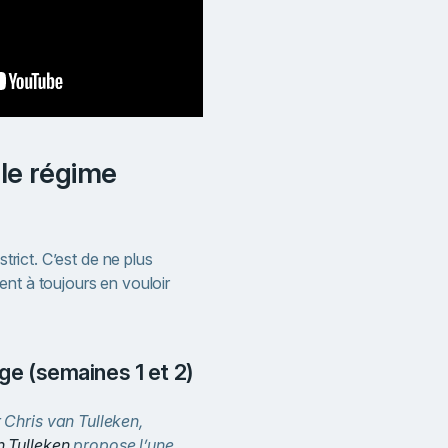
strict. C’est de ne plus
nt à toujours en vouloir
rage (semaines 1 et 2)
Chris van Tulleken,
n Tulleken
propose l’une