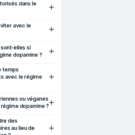
torisés dans le
éviter avec le
sont‑elles si
égime dopamine ?
e temps
ts avec le régime
riennes ou véganes
e régime dopamine ?
ndre des
res au lieu de