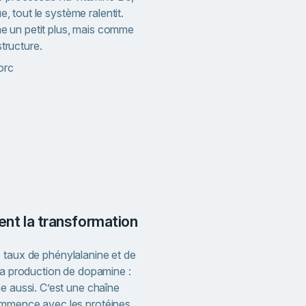
ue, tout le système ralentit.
 un petit plus, mais comme
structure.
orc
s
nent la transformation
 taux de phénylalanine et de
 la production de dopamine :
e aussi. C’est une chaîne
ommence avec les protéines.