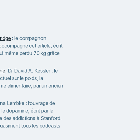
ridge
: le compagnon
accompagne cet article, écrit
t lui‑même perdu 70 kg grâce
ine
, Dr David A. Kessler : le
actuel sur le poids, la
me alimentaire, par un ancien
nna Lembke : l’ouvrage de
 la dopamine, écrit par la
 des addictions à Stanford.
quasiment tous les podcasts