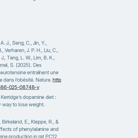
. J., Seng, C., Jin, Y.,
 Verharen, J. P. H., Liu, C.,
J., Tang, L. W., Lim, B. K.,
mmel, S. (2025). Des
neurotensine entraînent une
re dans l’obésité. Nature.
http
41586-025-08748-y
 Kerridge’s dopamine diet :
 way to lose weight.
., Birkeland, E., Kleppe, R., &
ffects of phenylalanine and
ine production in rat PC12