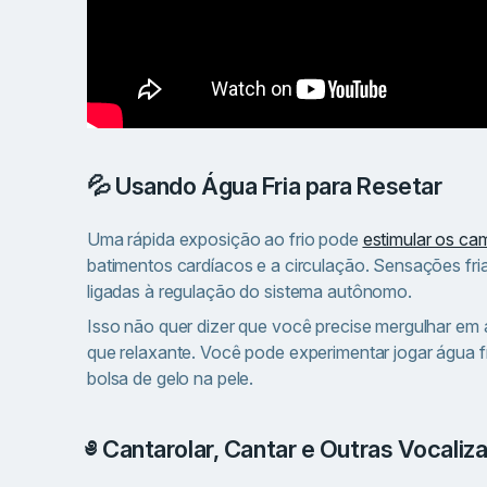
💦 Usando Água Fria para Resetar
Uma rápida exposição ao frio pode
estimular os ca
batimentos cardíacos e a circulação. Sensações fri
ligadas à regulação do sistema autônomo.
Isso não quer dizer que você precise mergulhar em 
que relaxante. Você pode experimentar jogar água f
bolsa de gelo na pele.
༅ Cantarolar, Cantar e Outras Vocaliz