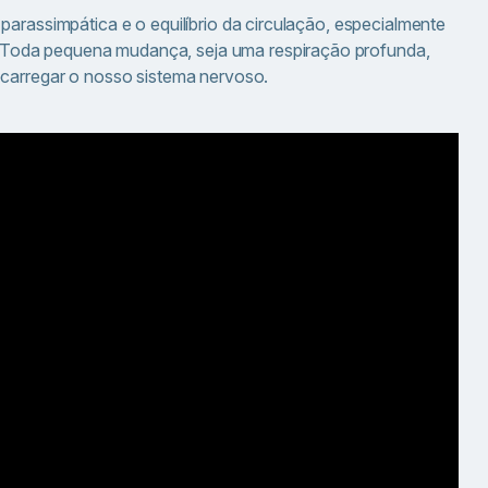
parassimpática e o equilíbrio da circulação, especialmente
Toda pequena mudança, seja uma respiração profunda,
recarregar o nosso sistema nervoso.