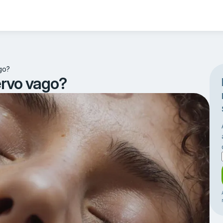
go?
ervo vago?