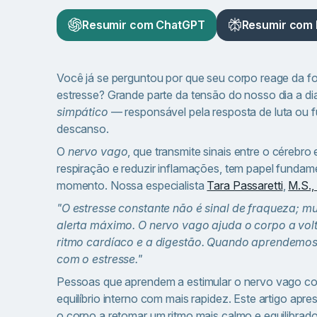
Resumir com ChatGPT
Resumir com 
Você já se perguntou por que seu corpo reage da 
estresse? Grande parte da tensão do nosso dia a dia
simpático
— responsável pela resposta de luta ou 
descanso.
O
nervo vago
, que transmite sinais entre o cérebro
respiração e reduzir inflamações, tem papel fund
momento. Nossa especialista
Tara Passaretti
,
M.S.
"O estresse constante não é sinal de fraqueza; m
alerta máximo. O nervo vago ajuda o corpo a volt
ritmo cardíaco e a digestão. Quando aprendemos a
com o estresse."
Pessoas que aprendem a estimular o nervo vago co
equilíbrio interno com mais rapidez. Este artigo ap
o corpo a retomar um ritmo mais calmo e equilibrado