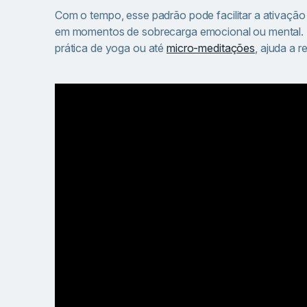
Com o tempo, esse padrão pode facilitar a ativação 
em momentos de sobrecarga emocional ou mental. 
prática de yoga ou até
micro-meditações
, ajuda a 