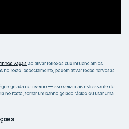
minhos vagais
ao ativar reflexos que influenciam os
as no rosto, especialmente, podem ativar redes nervosas
água gelada no inverno — isso seria mais estressante do
ria no rosto, tomar um banho gelado rápido ou usar uma
ações