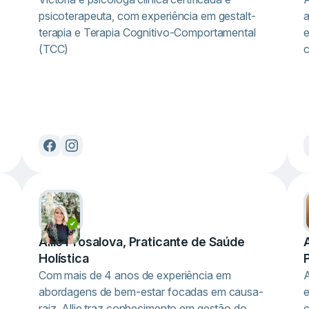
psicoterapeuta, com experiência em gestalt-
a
terapia e Terapia Cognitivo-Comportamental
e
(TCC)
c
Allie Prosalova, Praticante de Saúde
Holística
Com mais de 4 anos de experiência em
A
abordagens de bem-estar focadas em causa-
e
raiz, Allie traz conhecimento em gestão do
c