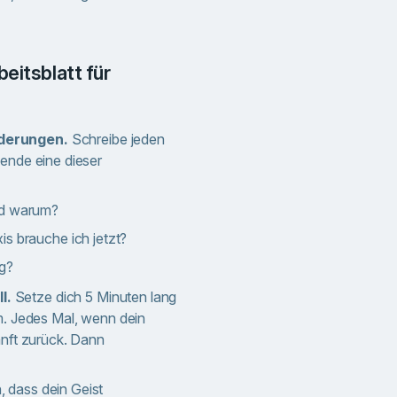
derungen.
Schreibe jeden
wende eine dieser
nd warum?
s brauche ich jetzt?
g?
l.
Setze dich 5 Minuten lang
em. Jedes Mal, wenn dein
anft zurück. Dann
n, dass dein Geist