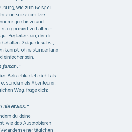
 Übung, wie zum Beispiel
er eine kurze mentale
innerungen hinzu und
 es organisiert zu halten -
er Begleiter sein, der dir
u behalten. Zeige dir selbst,
en kannst, ohne stundenlang
d einfacher sein.
 falsch.“
er. Betrachte dich nicht als
e, sondern als Abenteurer.
ichen Weg, frage dich:
ch nie etwas.“
indem du kleine
t, wie das Ausprobieren
 Verändern einer täglichen