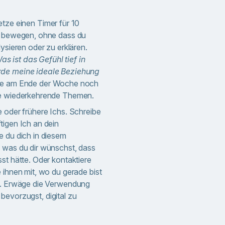
tze einen Timer für 10
ft bewegen, ohne dass du
lysieren oder zu erklären.
as ist das Gefühl tief in
rde meine ideale Beziehung
äge am Ende der Woche noch
che wiederkehrende Themen.
e oder frühere Ichs. Schreibe
tigen Ich an dein
e du dich in diesem
 was du dir wünschst, dass
st hätte. Oder kontaktiere
 ihnen mit, wo du gerade bist
st. Erwäge die Verwendung
bevorzugst, digital zu