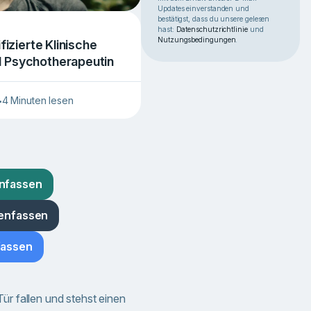
Updates einverstanden und
bestätigst, dass du unsere gelesen
hast:
Datenschutzrichtlinie
und
Nutzungsbedingungen
.
ifizierte Klinische
d Psychotherapeutin
4 Minuten lesen
•
nfassen
menfassen
fassen
ür fallen und stehst einen