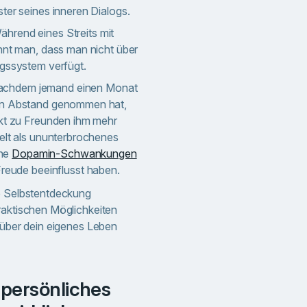
ter seines inneren Dialogs.
hrend eines Streits mit
nnt man, dass man nicht über
ngssystem verfügt.
chdem jemand einen Monat
en Abstand genommen hat,
akt zu Freunden ihm mehr
elt als ununterbrochenes
ine
Dopamin-Schwankungen
reude beeinflusst haben.
ie Selbstentdeckung
raktischen Möglichkeiten
t über dein eigenes Leben