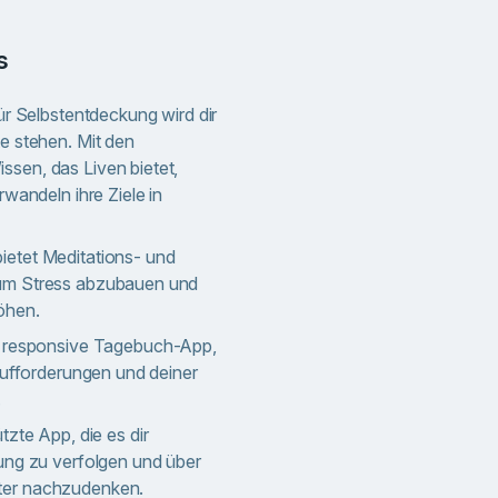
s
ür Selbstentdeckung wird dir
e stehen. Mit den
sen, das Liven bietet,
rwandeln ihre Ziele in
ietet Meditations- und
um Stress abzubauen und
öhen.
 responsive Tagebuch-App,
Aufforderungen und deiner
.
tzte App, die es dir
ung zu verfolgen und über
er nachzudenken.