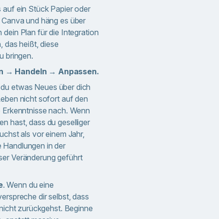
 auf ein Stück Papier oder
n Canva und häng es über
dein Plan für die Integration
, das heißt, diese
u bringen.
en → Handeln → Anpassen.
 du etwas Neues über dich
Leben nicht sofort auf den
se Erkenntnisse nach. Wenn
n hast, dass du geselliger
uchst als vor einem Jahr,
 Handlungen in der
ser Veränderung geführt
e
. Wenn du eine
erspreche dir selbst, dass
 nicht zurückgehst. Beginne