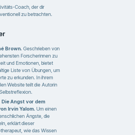
ivitäts-Coach, der dir
ventionell zu betrachten.
er
né Brown.
Geschrieben von
sehensten Forscherinnen zu
eit und Emotionen, bietet
altige Liste von Übungen, um
rte zu erkunden. In ihrem
len Website teilt die Autorin
Selbstreflexion.
e: Die Angst vor dem
on Irvin Yalom.
Um einen
nschlichen Ängste, die
ln, erklärt dieser
herapeut, wie das Wissen