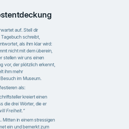
elbstentdeckung
artet auf. Stell dir
 Tagebuch schreibt,
wortet, als ihm klar wird:
timmt nicht mit dem überein,
 stellen wir uns einen
 vor, der plötzlich erkennt,
lt ihm mehr
in Besuch im Museum.
estieren als:
hriftsteller kreiert einen
die drei Wörter, die er
ill Freiheit.“
.
Mitten in einem stressigen
tmet ein und bemerkt zum