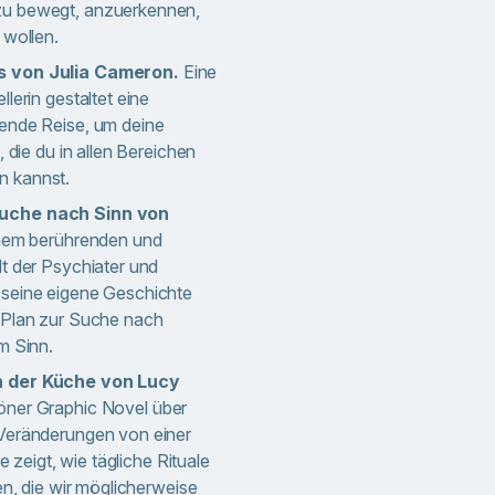
zu bewegt, anzuerkennen,
 wollen.
s von Julia Cameron.
Eine
lerin gestaltet eine
ende Reise, um deine
, die du in allen Bereichen
n kannst.
uche nach Sinn von
nem berührenden und
t der Psychiater und
 seine eigene Geschichte
 Plan zur Suche nach
m Sinn.
n der Küche von Lucy
ner Graphic Novel über
 Veränderungen von einer
ie zeigt, wie tägliche Rituale
en, die wir möglicherweise