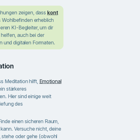
hungen zeigen, dass
kont
 Wohlbefinden erheblich
eren KI-Begleiter, um dir
helfen, auch bei der
n und digitalen Formaten.
ation
s Meditation hilft,
Emotional
ein stärkeres
n. Hier sind einige weit
tiefung des
inde einen sicheren Raum,
kann. Versuche nicht, deine
, stehe oder gehe (obwohl