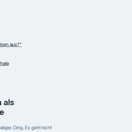
eben aus?“
chale
se
aliges Ding. Es geht nicht