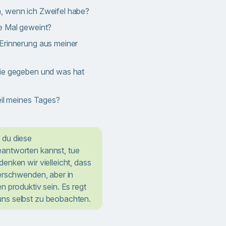
, wenn ich Zweifel habe?
e Mal geweint?
Erinnerung aus meiner
gie gegeben und was hat
eil meines Tages?
 du diese
antworten kannst, tue
enken wir vielleicht, dass
verschwenden, aber in
n produktiv sein. Es regt
ns selbst zu beobachten.