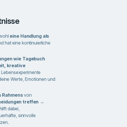
tnisse
owohl
eine Handlung als
d hat eine kontinuierliche
ungen wie Tagebuch
t, kreative
 Lebensexperimente
 deine Werte, Emotionen und
s Rahmens
von
heidungen treffen →
hilft dabei,
erhafte, sinnvolle
zen.