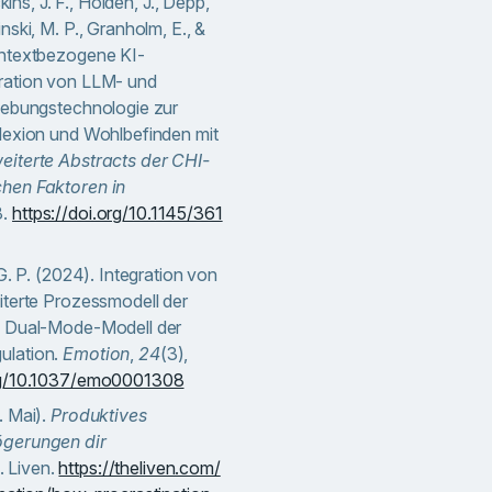
kins, J. F., Holden, J., Depp,
nski, M. P., Granholm, E., &
ontextbezogene KI-
ration von LLM- und
hebungstechnologie zur
lexion und Wohlbefinden mit
eiterte Abstracts der CHI-
hen Faktoren in
8.
https://doi.org/10.1145/361
G. P. (2024). Integration von
iterte Prozessmodell der
s Dual-Mode-Modell der
ulation.
Emotion
,
24
(3),
org/10.1037/emo0001308
. Mai).
Produktives
ögerungen dir
. Liven.
https://theliven.com/