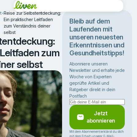
t
•
Reise zur Selbstentdeckung:
Ein praktischer Leitfaden
Bleib auf dem
zum Verständnis deiner
Laufenden mit
selbst
unseren neuesten
stentdeckung:
Erkenntnissen und
 Leitfaden zum
Gesundheitstipps!
ner selbst
Abonniere unseren
Newsletter und erhalte jede
Woche von Experten
geprüfte Artikel und
Ratgeber direkt in dein
Postfach
Jetzt
abonnieren
Mit dem Abonnement erklärst du dich
mit dem Erhalt unserer E-Mail-