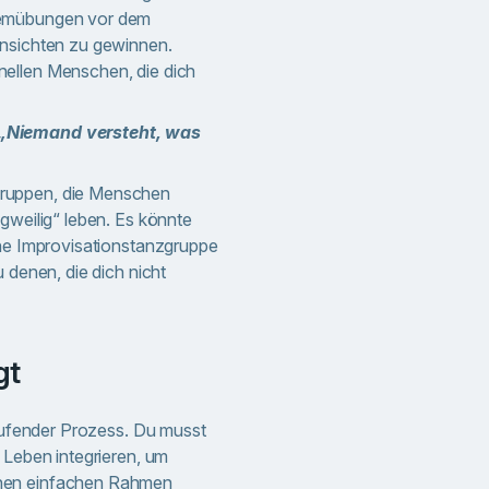
temübungen vor dem
insichten zu gewinnen.
ellen Menschen, die dich
„Niemand versteht, was
ruppen, die Menschen
gweilig“ leben. Es könnte
ine Improvisationstanzgruppe
u denen, die dich nicht
gt
laufender Prozess. Du musst
 Leben integrieren, um
nen einfachen Rahmen