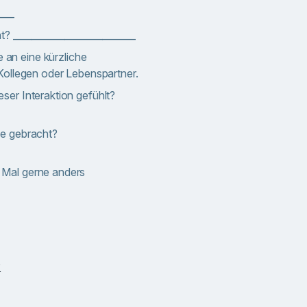
____
? __________________________
an eine kürzliche
 Kollegen oder Lebenspartner.
ser Interaktion gefühlt?
de gebracht?
 Mal gerne anders
?