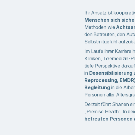
Ihr Ansatz ist kooperat
Menschen sich sicher 
Methoden wie
Achtsam
den Betreuten, den Auto
Selbstmitgefühl aufzu
Im Laufe ihrer Karriere
Kliniken, Telemedizin-
tiefe Perspektive darau
in
Desensibilisierun
Reprocessing, EMDR)
Begleitung
in die Arbei
Personen aller Altersgr
Derzeit führt Shanen ein
„Premise Health“. In bei
betreuten Personen a