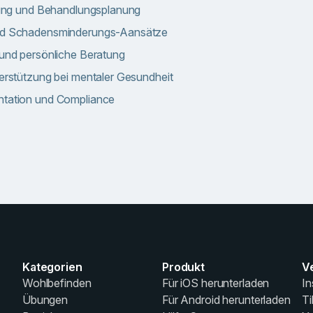
lung und Behandlungsplanung
nd Schadensminderungs-Aansätze
und persönliche Beratung
erstützung bei mentaler Gesundheit
tation und Compliance
Kategorien
Produkt
V
Wohlbefinden
Für iOS herunterladen
In
Übungen
Für Android herunterladen
T