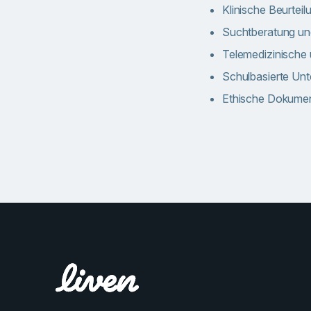
Klinische Beurtei
Suchtberatung u
Telemedizinische 
Schulbasierte Unt
Ethische Dokumen