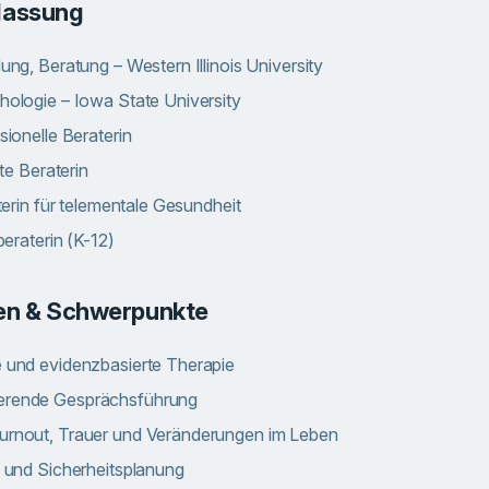
ulassung
ung, Beratung – Western Illinois University
hologie – Iowa State University
sionelle Beraterin
rte Beraterin
eterin für telementale Gesundheit
beraterin (K-12)
en & Schwerpunkte
 und evidenzbasierte Therapie
erende Gesprächsführung
urnout, Trauer und Veränderungen im Leben
n und Sicherheitsplanung