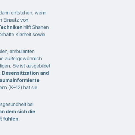
e dann entstehen, wenn
 Einsatz von
 Techniken
hilft Shanen
rhafte Klarheit sowie
hulen, ambulanten
ine außergewöhnlich
gen. Sie ist ausgebildet
Desensitization and
raumainformierte
rin (K–12) hat sie
ensgesundheit bei
an dem sich die
 fühlen.