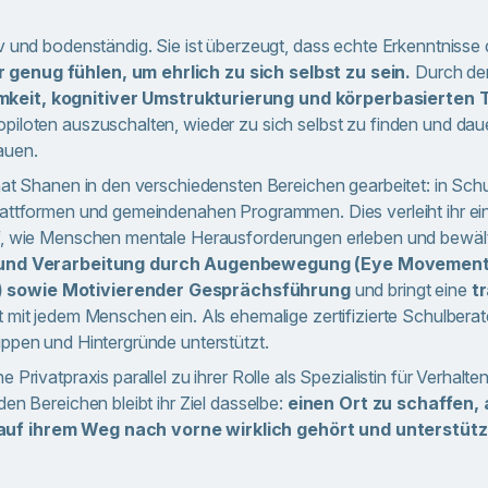
iv und bodenständig. Sie ist überzeugt, dass echte Erkenntniss
genug fühlen, um ehrlich zu sich selbst zu sein.
Durch den
keit, kognitiver Umstrukturierung und körperbasierten
piloten auszuschalten, wieder zu sich selbst zu finden und daue
bauen.
 hat Shanen in den verschiedensten Bereichen gearbeitet: in Sc
Plattformen und gemeindenahen Programmen. Dies verleiht ihr e
f, wie Menschen mentale Herausforderungen erleben und bewälti
g und Verarbeitung durch Augenbewegung (Eye Movement 
 sowie Motivierender Gesprächsführung
und bringt eine
t
t mit jedem Menschen ein. Als ehemalige zertifizierte Schulberate
uppen und Hintergründe unterstützt.
e Privatpraxis parallel zu ihrer Rolle als Spezialistin für Verhalt
den Bereichen bleibt ihr Ziel dasselbe:
einen Ort zu schaffen, 
uf ihrem Weg nach vorne wirklich gehört und unterstützt