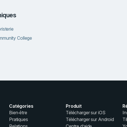
iniques
isterie
mmunity College
Catégories
Produit
R
Bien‑être
Télécharger sur iOS
In
Pratiques
Télécharger sur Android
T
Relations
Centre d’aide
Y