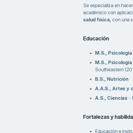
Se especializa en hacer
académico con aplicaci
salud física,
con una s
Educación
M.S., Psicologí
M.S., Psicología
Southeastern (20
B.S., Nutrición
A.A.S., Artes y 
A.S., Ciencias
-
Fortalezas y habilid
Educación e instr