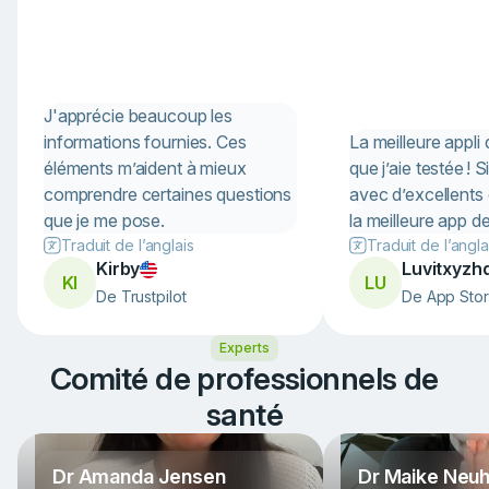
J'apprécie beaucoup les
informations fournies. Ces
La meilleure appli
éléments m’aident à mieux
que j’aie testée ! Si
comprendre certaines questions
avec d’excellents 
que je me pose.
la meilleure app d
Traduit de l’anglais
Traduit de l’angla
Kirby
Luvitxyzh
KI
LU
De Trustpilot
De App Sto
Item
Experts
1
of
Comité de professionnels de
9
santé
Dr Amanda Jensen
Dr Maike Neu