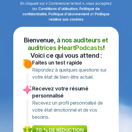
En cliquant sur « Commencer le test », vous acceptez
les
Conditions d’utilisation
,
Politique de
confidentialité
,
Politique d’abonnement
et
Politique
relative aux cookies
Bienvenue,
à nos auditeurs et
auditrices iHeartPodcasts
!
Voici ce qui vous attend :
Faites un test rapide
Répondez à quelques questions sur
votre état de bien-être actuel.
Recevez votre résumé
personnalisé
Recevez un profil personnalisé de
votre état émotionnel et de vos
besoins.
70 % DE RÉDUCTION