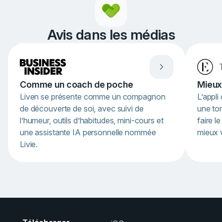
1
of
4
Avis dans les médias
Comme un coach de poche
Mieux
Liven se présente comme un compagnon
L’appli
de découverte de soi, avec suivi de
une ton
l’humeur, outils d’habitudes, mini-cours et
faire l
une assistante IA personnelle nommée
mieux v
Livie.
Item
1
of
3